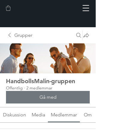
Grupper
HandbollsMalin-gruppen
Offentlig
·
2 medlemmar
Gå med
Diskussion
Media
Medlemmar
Om