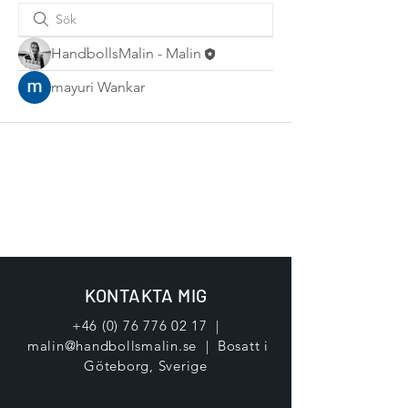
HandbollsMalin - Malin
mayuri Wankar
KONTAKTA MIG
+46 (0) 76 776 02 17
|
malin@handbollsmalin.se
| Bosatt i
Göteborg, Sverige